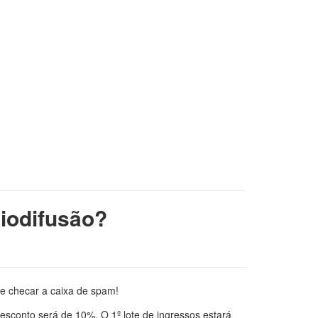
diodifusão?
de checar a caixa de spam!
conto será de 10%. O 1º lote de ingressos estará